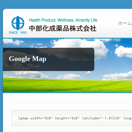
ホーム
Google Map
[gmap width="920" height="620" latitude="-7.07219" long