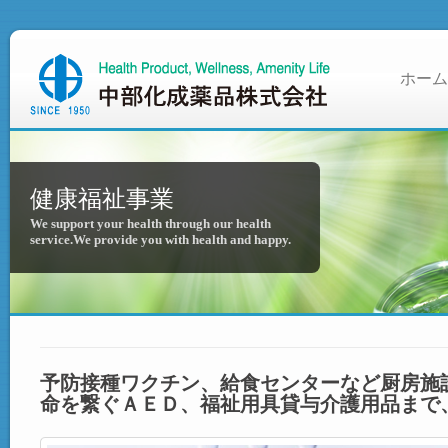
ホーム
健康福祉事業
We support your health through our health
service.We provide you with health and happy.
予防接種ワクチン、給食センターなど厨房施
命を繋ぐＡＥＤ、福祉用具貸与介護用品まで