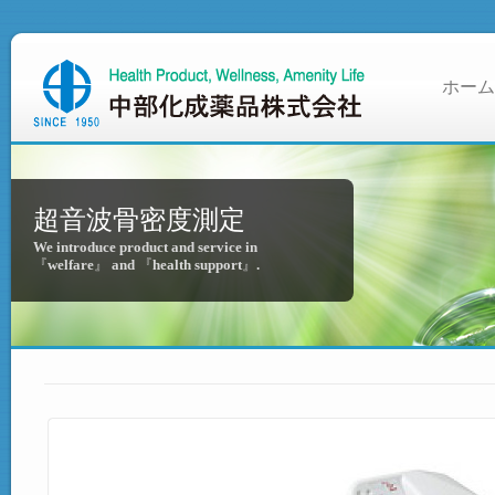
ホーム
超音波骨密度測定
We introduce product and service in
『welfare』 and 『health support』.